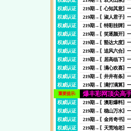
权威认证
219期→〖农夫山泉〗
权威认证
219期→〖心知其意〗
权威认证
219期→〖淑人君子〗
权威认证
219期→〖特彩挂牌〗
权威认证
219期→〖笑逐颜开〗
权威认证
219期→〖豁达大度〗
权威认证
219期→〖追风六合〗
权威认证
219期→〖居高临下〗
权威认证
219期→〖满心欢喜〗
权威认证
219期→〖井井有条〗
权威认证
219期→〖满打满算〗
爆丰彩网顶尖高手
重要提示:
权威认证
219期→〖澳彩爆料〗
权威认证
219期→〖稳山万水〗
权威认证
219期→〖金肖奇书〗
权威认证
219期→〖天荒地老〗