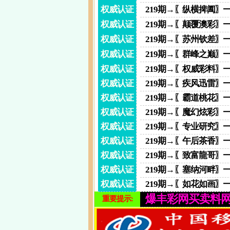
权威认证
219期→〖纵横捭阖〗
权威认证
219期→〖颠覆澳彩〗
权威认证
219期→〖苏州钦差〗
权威认证
219期→〖群峰之巅〗
权威认证
219期→〖权威彩料〗
权威认证
219期→〖疾风迅雷〗
权威认证
219期→〖霸道桃花〗
权威认证
219期→〖魔幻炫彩〗
权威认证
219期→〖专业研究〗
权威认证
219期→〖午后茶香〗
权威认证
219期→〖致富龍哥〗
权威认证
219期→〖塞纳河畔〗
权威认证
219期→〖如花如画〗
爆丰彩网买卖料
重要提示: