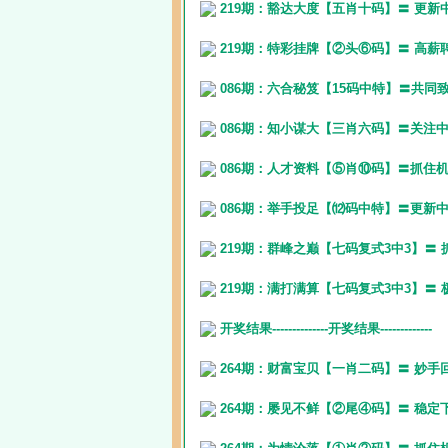
219期：豁达大度【五肖十码】〓 更新
219期：特彩挂牌【②头⑥码】〓 高薪
086期：六合秘笈【15码中特】〓共同
086期：知小谋大【三肖六码】〓关注
086期：人才资料【⑤肖⑩码】〓抓住
086期：举手投足【⑿码中特】〓更新
219期：群峰之巅【七码复式3中3】〓 
219期：满打满算【七码复式3中3】〓 
开奖结果--------------开奖结果-------------
264期：财富宝贝【一肖二码】〓 妙手
264期：屡见不鲜【②尾④码】〓 稳定