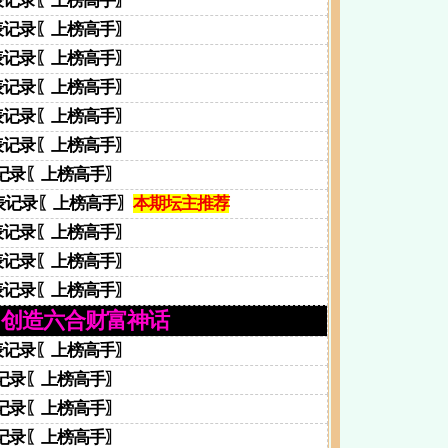
表记录〖上榜高手〗
表记录〖上榜高手〗
表记录〖上榜高手〗
表记录〖上榜高手〗
表记录〖上榜高手〗
表记录〖上榜高手〗
记录〖上榜高手〗
表记录〖上榜高手〗
本期坛主推荐
表记录〖上榜高手〗
表记录〖上榜高手〗
表记录〖上榜高手〗
 创造六合财富神话
表记录〖上榜高手〗
记录〖上榜高手〗
记录〖上榜高手〗
记录〖上榜高手〗