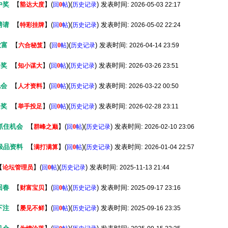
中奖
【
】
(
)(
) 发表时间:
豁达大度
回
0
帖
历史记录
2026-05-03 22:17
聘请
【
】
(
)(
) 发表时间:
特彩挂牌
回
0
帖
历史记录
2026-05-02 22:24
致富
【
】
(
)(
) 发表时间:
六合秘笈
回
0
帖
历史记录
2026-04-14 23:59
中奖
【
】
(
)(
) 发表时间:
知小谋大
回
0
帖
历史记录
2026-03-26 23:51
机会
【
】
(
)(
) 发表时间:
人才资料
回
0
帖
历史记录
2026-03-22 00:50
中奖
【
】
(
)(
) 发表时间:
举手投足
回
0
帖
历史记录
2026-02-28 23:11
抓住机会
【
】
(
)(
) 发表时间:
群峰之巅
回
0
帖
历史记录
2026-02-10 23:06
极品资料
【
】
(
)(
) 发表时间:
满打满算
回
0
帖
历史记录
2026-01-04 22:57
【
】
(
)(
) 发表时间:
论坛管理员
回
0
帖
历史记录
2025-11-13 21:44
回春
【
】
(
)(
) 发表时间:
财富宝贝
回
0
帖
历史记录
2025-09-17 23:16
下注
【
】
(
)(
) 发表时间:
屡见不鲜
回
0
帖
历史记录
2025-09-16 23:35