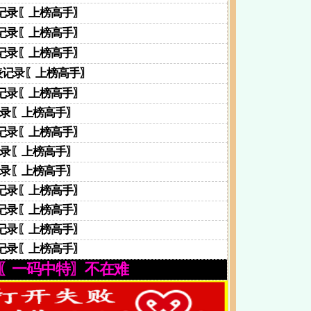
记录〖上榜高手〗
记录〖上榜高手〗
记录〖上榜高手〗
表记录〖上榜高手〗
记录〖上榜高手〗
录〖上榜高手〗
记录〖上榜高手〗
录〖上榜高手〗
录〖上榜高手〗
记录〖上榜高手〗
记录〖上榜高手〗
记录〖上榜高手〗
记录〖上榜高手〗
〖一码中特〗不在难