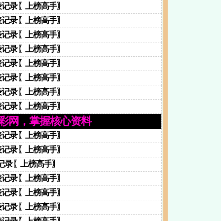
表记录〖上榜高手〗
表记录〖上榜高手〗
表记录〖上榜高手〗
表记录〖上榜高手〗
表记录〖上榜高手〗
表记录〖上榜高手〗
表记录〖上榜高手〗
表记录〖上榜高手〗
彩网，掌握核心资料
表记录〖上榜高手〗
表记录〖上榜高手〗
记录〖上榜高手〗
表记录〖上榜高手〗
表记录〖上榜高手〗
表记录〖上榜高手〗