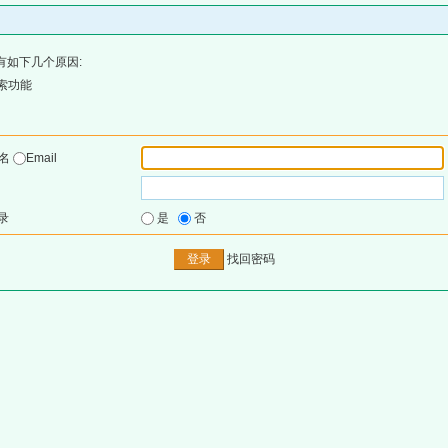
有如下几个原因:
索功能
户名
Email
录
是
否
找回密码