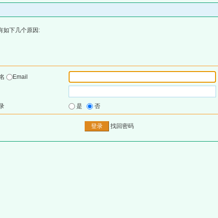
有如下几个原因:
户名
Email
录
是
否
找回密码