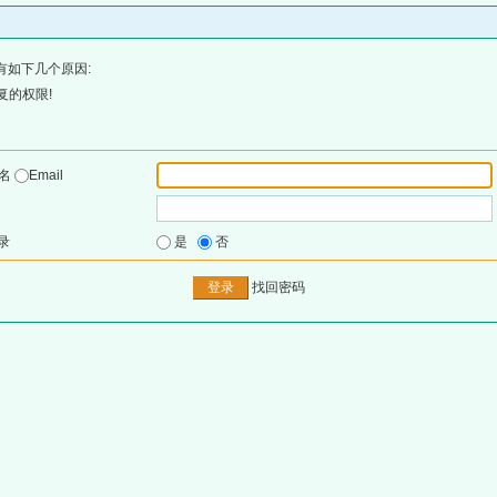
有如下几个原因:
复的权限!
户名
Email
录
是
否
找回密码