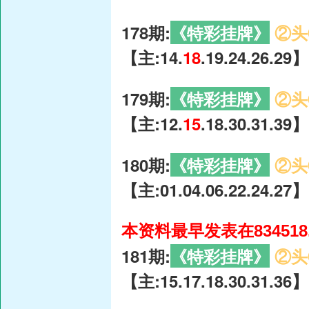
178期:
《特彩挂牌》
②头
【主:14.
18
.19.24.26.29】
179期:
《特彩挂牌》
②头
【主:12.
15
.18.30.31.39】
180期:
《特彩挂牌》
②头
【主:01.04.06.22.24.27】
本资料最早发表在834518
181期:
《特彩挂牌》
②头
【主:15.17.18.30.31.36】