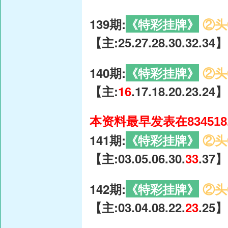
139期:
《特彩挂牌》
②头
【主:25.27.28.30.32.34】
140期:
《特彩挂牌》
②头
【主:
16
.17.18.20.23.24】
本资料最早发表在834518
141期:
《特彩挂牌》
②头
【主:03.05.06.30.
33
.37】
142期:
《特彩挂牌》
②头
【主:03.04.08.22.
23
.25】