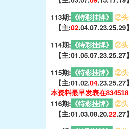
113期:
《特彩挂牌》
②头
【主:
02
.04.07.23.25.2
114期:
《特彩挂牌》
②头
【主:01.05.07.23.25.27
115期:
《特彩挂牌》
②头
【主:01.02.
04
.23.25.2
本资料最早发表在834518
116期:
《特彩挂牌》
②头
【主:01.03.08.20.
22
.27