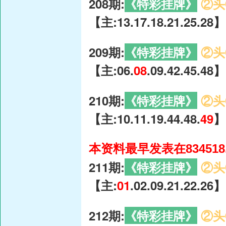
208期:
《特彩挂牌》
②头
【主:13.17.18.21.25.28】
209期:
《特彩挂牌》
②头
【主:06.
08
.09.42.45.48】
210期:
《特彩挂牌》
②头
【主:10.11.19.44.48.
49
】
本资料最早发表在834518
211期:
《特彩挂牌》
②头
【主:
01
.02.09.21.22.26】
212期:
《特彩挂牌》
②头