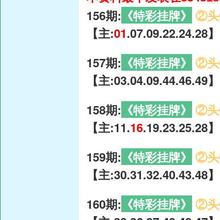
156期:
《特彩挂牌》
②头
【主:
01
.07.09.22.24.28】
157期:
《特彩挂牌》
②头
【主:03.04.09.44.46.49】
158期:
《特彩挂牌》
②头
【主:11.
16
.19.23.25.28】
159期:
《特彩挂牌》
②头
【主:30.31.32.40.43.48】
160期:
《特彩挂牌》
②头