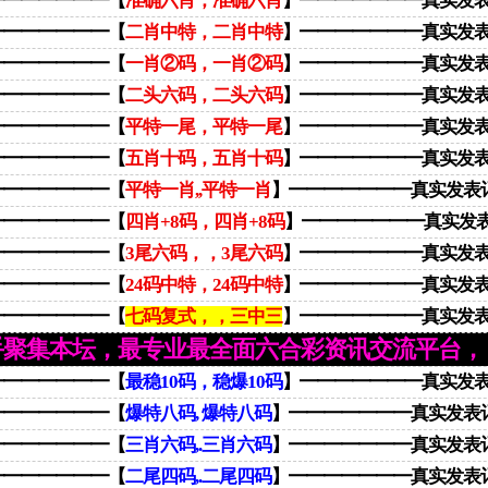
━━━━━━━【
准确六肖，准确六肖
】━━━━━━━真实发
━━━━━━━【
二肖中特，二肖中特
】━━━━━━━真实发
━━━━━━━【
一肖②码，一肖②码
】━━━━━━━真实发
━━━━━━━【
二头六码，二头六码
】━━━━━━━真实发
━━━━━━━【
平特一尾，平特一尾
】━━━━━━━真实发
━━━━━━━【
五肖十码，五肖十码
】━━━━━━━真实发
━━━━━━━【
平特一肖,,平特一肖
】━━━━━━━真实发表
━━━━━━━【
四肖+8码，四肖+8码
】━━━━━━━真实发
━━━━━━━【
3尾六码，，3尾六码
】━━━━━━━真实发
━━━━━━━【
24码中特，24码中特
】━━━━━━━真实发
━━━━━━━【
七码复式，，三中三
】━━━━━━━真实发
聚集本坛，最专业最全面六合彩资讯交流平台，
━━━━━━━【
最稳10码，稳爆10码
】━━━━━━━真实发
━━━━━━━【
爆特八码, 爆特八码
】━━━━━━━真实发表
━━━━━━━【
三肖六码,.三肖六码
】━━━━━━━真实发表
━━━━━━━【
二尾四码,.二尾四码
】━━━━━━━真实发表