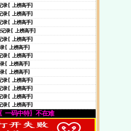
记录〖上榜高手〗
记录〖上榜高手〗
记录〖上榜高手〗
表记录〖上榜高手〗
记录〖上榜高手〗
录〖上榜高手〗
记录〖上榜高手〗
录〖上榜高手〗
录〖上榜高手〗
记录〖上榜高手〗
记录〖上榜高手〗
记录〖上榜高手〗
记录〖上榜高手〗
〖一码中特〗不在难