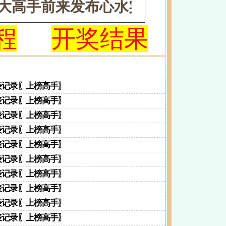
来发布心水实力，打造全网最真实，准确率
程
开奖结果
表记录〖上榜高手〗
表记录〖上榜高手〗
表记录〖上榜高手〗
表记录〖上榜高手〗
表记录〖上榜高手〗
表记录〖上榜高手〗
表记录〖上榜高手〗
表记录〖上榜高手〗
表记录〖上榜高手〗
表记录〖上榜高手〗