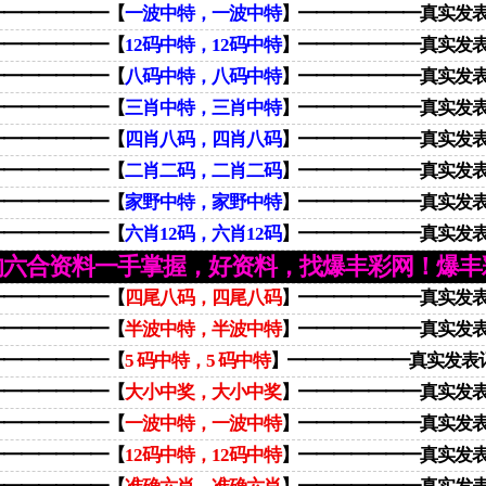
━━━━━━━【
一波中特，一波中特
】━━━━━━━真实发
━━━━━━━【
12码中特，12码中特
】━━━━━━━真实发
━━━━━━━【
八码中特，八码中特
】━━━━━━━真实发
━━━━━━━【
三肖中特，三肖中特
】━━━━━━━真实发
━━━━━━━【
四肖八码，四肖八码
】━━━━━━━真实发
━━━━━━━【
二肖二码，二肖二码
】━━━━━━━真实发
━━━━━━━【
家野中特，家野中特
】━━━━━━━真实发
━━━━━━━【
六肖12码，六肖12码
】━━━━━━━真实发
的六合资料一手掌握，好资料，找爆丰彩网！爆丰
━━━━━━━【
四尾八码，四尾八码
】━━━━━━━真实发
━━━━━━━【
半波中特，半波中特
】━━━━━━━真实发
━━━━━━━【
5 码中特，5 码中特
】━━━━━━━真实发表
━━━━━━━【
大小中奖，大小中奖
】━━━━━━━真实发
━━━━━━━【
一波中特，一波中特
】━━━━━━━真实发
━━━━━━━【
12码中特，12码中特
】━━━━━━━真实发