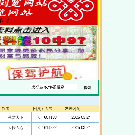
作者
回复 / 人气
发表时间
冰封天下
0
/ 604133
2025-03-24
大快人心
0
/ 619222
2025-03-24