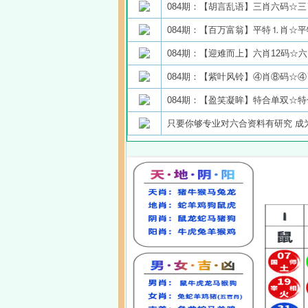
084期：【胡言乱语】三肖六码☆
084期：【百万富翁】平特⒈肖☆
084期：【迎难而上】六肖12码☆
084期：【紫叶风铃】④肖⑧码☆
084期：【盈笑凝眸】特合单双☆
只要你够专业对六合资料有研究 成